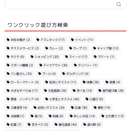
ワンクリック遊び方検索
お好み焼き
(2)
アスレチック
(17)
イベント
(11)
オススメサービス
(2)
カレー
(2)
カープ
(1)
キャンプ場
(12)
サクラ
(6)
ショッピング
(20)
スイーツ
(17)
スケート
(1)
スポーツ観戦
(2)
テイクアウト
(30)
デリバリー
(1)
パン屋さん
(25)
プール
(4)
ボルダリング
(4)
ローラースケート
(5)
乳児にオススメ
(11)
体験
(38)
夜景
(4)
大きなすべり台
(17)
大型遊具
(29)
学べる
(14)
室内遊び場
(29)
家具・インテリア
(4)
小学生にオススメ
(40)
川遊び
(6)
工場見学
(4)
幼児にオススメ
(29)
広場
(36)
景色
(19)
水族館
(1)
海
(5)
牧場
(6)
珍しいお店
(14)
立ち寄り
(13)
紅葉
(7)
芝すべり
(5)
複合遊具
(40)
道の駅
(6)