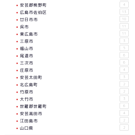
安芸郡熊野町
4
広島市佐伯区
13
廿日市市
10
呉市
11
東広島市
11
三原市
3
福山市
5
尾道市
6
三次市
6
庄原市
4
安芸太田町
3
北広島町
2
竹原市
2
大竹市
3
世羅郡世羅町
6
安芸高田市
4
江田島市
2
山口県
2