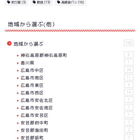
釣り堀
(3)
飲食
(73)
高級食パン
(18)
地域から選ぶ(他）
180
地域から選ぶ
神石高原郡神石高原町
8
香川県
1
広島市中区
24
広島市南区
11
広島市東区
5
広島市西区
14
広島市安佐北区
1
広島市安佐南区
7
広島市安芸区
1
安芸郡府中町
7
安芸郡海田町
2
安芸郡坂町
2