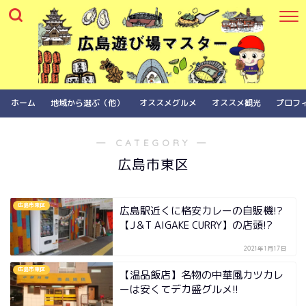
ホーム
地域から選ぶ（他）
オススメグルメ
オススメ観光
プロフ
― CATEGORY ―
広島市東区
広島市東区
広島駅近くに格安カレーの自販機!?
【J＆T AIGAKE CURRY】の店頭!?
2021年1月17日
広島市東区
【温品飯店】名物の中華風カツカレ
ーは安くてデカ盛グルメ!!