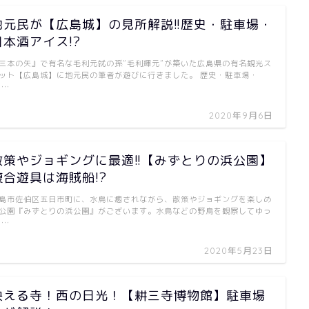
地元民が【広島城】の見所解説!!歴史・駐車場・
日本酒アイス!?
三本の矢』で有名な毛利元就の孫”毛利輝元”が築いた広島県の有名観光ス
ット【広島城】に地元民の筆者が遊びに行きました。 歴史・駐車場・
 …
2020年9月6日
散策やジョギングに最適!!【みずとりの浜公園】
複合遊具は海賊船!?
島市佐伯区五日市町に、水鳥に癒されながら、散策やジョギングを楽しめ
公園『みずとりの浜公園』がございます。水鳥などの野鳥を観察してゆっ
 …
2020年5月23日
映える寺！西の日光！【耕三寺博物館】駐車場