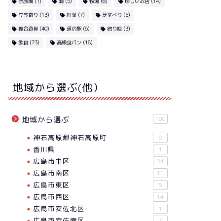
水族館
(1)
海
(5)
牧場
(6)
珍しいお店
(14)
立ち寄り
(13)
紅葉
(7)
芝すべり
(5)
複合遊具
(40)
道の駅
(6)
釣り堀
(3)
飲食
(73)
高級食パン
(18)
地域から選ぶ(他）
地域から選ぶ
180
神石高原郡神石高原町
8
香川県
1
広島市中区
24
広島市南区
11
広島市東区
5
広島市西区
14
広島市安佐北区
1
広島市安佐南区
7