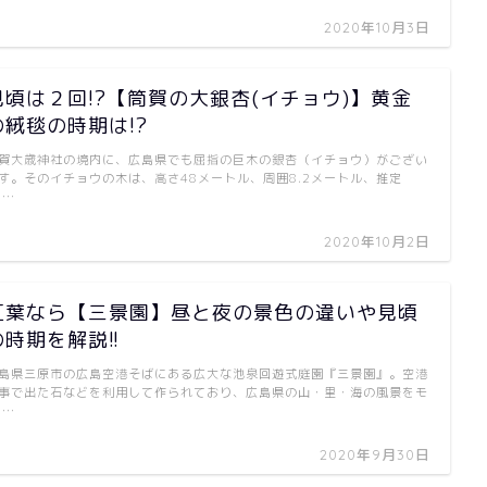
2020年10月3日
見頃は２回!?【筒賀の大銀杏(イチョウ)】黄金
の絨毯の時期は!?
賀大歳神社の境内に、広島県でも屈指の巨木の銀杏（イチョウ）がござい
す。そのイチョウの木は、高さ48メートル、周囲8.2メートル、推定
 …
2020年10月2日
紅葉なら【三景園】昼と夜の景色の違いや見頃
の時期を解説!!
島県三原市の広島空港そばにある広大な池泉回遊式庭園『三景園』。空港
事で出た石などを利用して作られており、広島県の山・里・海の風景をモ
 …
2020年9月30日