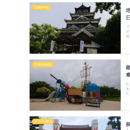
広島市中区
『
ポ
売
広島市佐伯区
広
る
た
オススメ観光