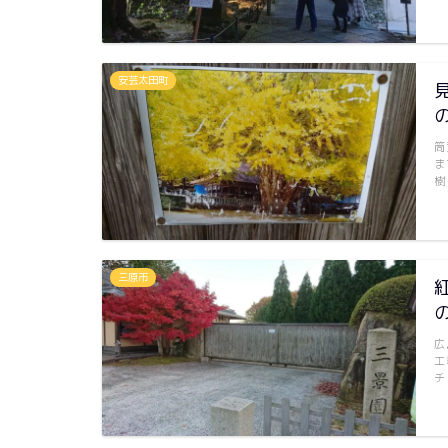
安芸太田町
筒
ま
樹
三原市
広
工
チ