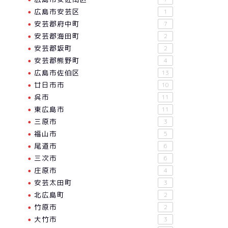
広島市安芸区
1
安芸郡府中町
7
安芸郡海田町
2
安芸郡坂町
2
安芸郡熊野町
4
広島市佐伯区
13
廿日市市
10
呉市
11
東広島市
11
三原市
3
福山市
5
尾道市
6
三次市
6
庄原市
4
安芸太田町
3
北広島町
2
竹原市
2
大竹市
3