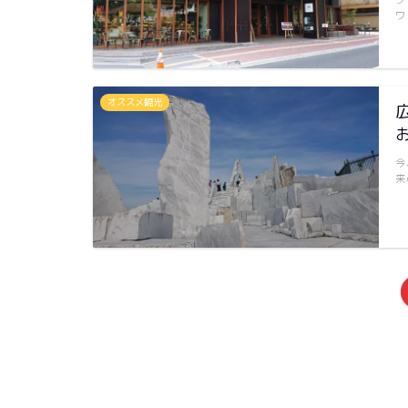
ワ
オススメ観光
今
来