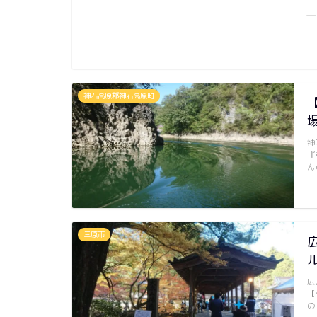
―
神石高原郡神石高原町
神
『
ん
三原市
広
【
の