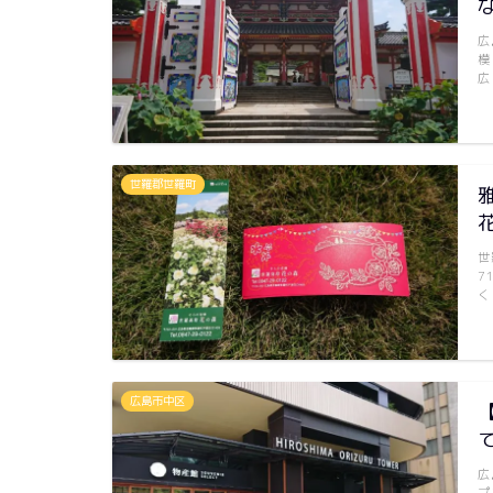
広
模
広
世羅郡世羅町
世
7
く
広島市中区
広
プ