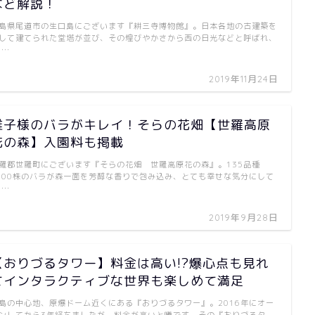
など解説！
島県尾道市の生口島にございます『耕三寺博物館』。日本各地の古建築を
して建てられた堂塔が並び、その煌びやかさから西の日光などと呼ばれ、
 …
2019年11月24日
雅子様のバラがキレイ！そらの花畑【世羅高原
花の森】入園料も掲載
羅郡世羅町にございます『そらの花畑 世羅高原花の森』。135品種
100株のバラが森一面を芳醇な香りで包み込み、とても幸せな気分にして
 …
2019年9月28日
【おりづるタワー】料金は高い!?爆心点も見れ
てインタラクティブな世界も楽しめて満足
島の中心地、原爆ドーム近くにある『おりづるタワー』。2016年にオー
ンしてから3年経ちましたが、料金が高いと噂です。その『おりづるタ