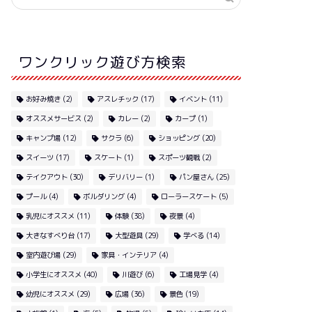
ワンクリック遊び方検索
お好み焼き
(2)
アスレチック
(17)
イベント
(11)
オススメサービス
(2)
カレー
(2)
カープ
(1)
キャンプ場
(12)
サクラ
(6)
ショッピング
(20)
スイーツ
(17)
スケート
(1)
スポーツ観戦
(2)
テイクアウト
(30)
デリバリー
(1)
パン屋さん
(25)
プール
(4)
ボルダリング
(4)
ローラースケート
(5)
乳児にオススメ
(11)
体験
(38)
夜景
(4)
大きなすべり台
(17)
大型遊具
(29)
学べる
(14)
室内遊び場
(29)
家具・インテリア
(4)
小学生にオススメ
(40)
川遊び
(6)
工場見学
(4)
幼児にオススメ
(29)
広場
(36)
景色
(19)