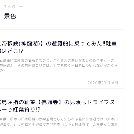
 TAG ―
景色
【帝釈峡(神龍湖)】の遊覧船に乗ってみた!!駐車
場はどこ!?
石高原町に紅葉の名所でもあり、たくさんの遊びが楽しめるスポットの
帝釈峡』。その帝釈峡エリアは、とても広く一日で回り切れない程たくさ
の …
2020年10月16日
広島屈指の紅葉【佛通寺】の見頃はドライブス
ルーで紅葉狩り!?
島県三原市の日本屈指の参禅道場として知られる臨済宗佛通寺派の大本山
佛通寺】。その臨済宗佛通寺派の大本山である佛通寺は、広島県でも屈指
 …