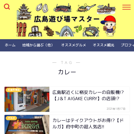
ホーム
地域から選ぶ（他）
オススメグルメ
オススメ観光
プロフ
― TAG ―
カレー
広島市東区
広島駅近くに格安カレーの自販機!?
【J＆T AIGAKE CURRY】の店頭!?
2021年1月17日
グルメ
カレーはテイクアウトがお得!?【ド
ルガ】府中町の超人気店!!