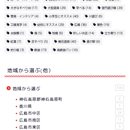
大きなすべり台
(17)
大型遊具
(29)
学べる
(14)
室内遊び場
(29)
家具・インテリア
(4)
小学生にオススメ
(40)
川遊び
(6)
工場見学
(4)
幼児にオススメ
(29)
広場
(36)
景色
(19)
水族館
(1)
海
(5)
牧場
(6)
珍しいお店
(14)
立ち寄り
(13)
紅葉
(7)
芝すべり
(5)
複合遊具
(40)
道の駅
(6)
釣り堀
(3)
飲食
(73)
高級食パン
(18)
地域から選ぶ(他）
180
地域から選ぶ
神石高原郡神石高原町
8
香川県
1
広島市中区
24
広島市南区
11
広島市東区
5