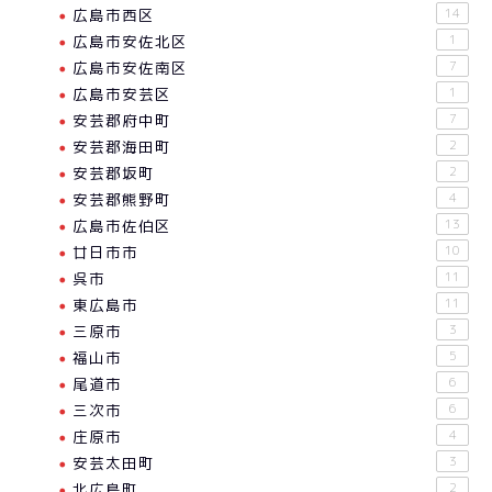
広島市西区
14
広島市安佐北区
1
広島市安佐南区
7
広島市安芸区
1
安芸郡府中町
7
安芸郡海田町
2
安芸郡坂町
2
安芸郡熊野町
4
広島市佐伯区
13
廿日市市
10
呉市
11
東広島市
11
三原市
3
福山市
5
尾道市
6
三次市
6
庄原市
4
安芸太田町
3
北広島町
2