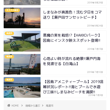
2019年8月29日
オススメ観光
しまなみが真茜色！沈む夕日をコマ
送り【瀬戸田サンセットビーチ】
2019年8月24日
尾道市
悪魔の実を栽培!?【HAKKOパーク】
因島にインスタ映えスポット登場!!
2019年7月13日
尾道市
心地よい時が流れる絶景!!瀬戸内海
を見渡せる【白滝山】
2019年7月10日
尾道市
【因島アメニティープール】2019混
雑状況レポート!!海とプールで水遊
び三昧!!しまなみビーチを満喫!!
2019年7月9日
HOME
地域から選ぶ
尾道市