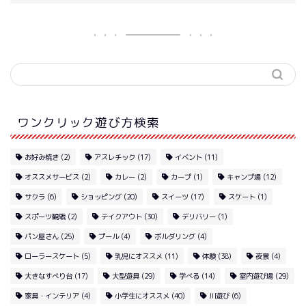
ワンクリック遊び方検索
お好み焼き
(2)
アスレチック
(17)
イベント
(11)
オススメサービス
(2)
カレー
(2)
カープ
(1)
キャンプ場
(12)
サクラ
(6)
ショッピング
(20)
スイーツ
(17)
スケート
(1)
スポーツ観戦
(2)
テイクアウト
(30)
デリバリー
(1)
パン屋さん
(25)
プール
(4)
ボルダリング
(4)
ローラースケート
(5)
乳児にオススメ
(11)
体験
(38)
夜景
(4)
大きなすべり台
(17)
大型遊具
(29)
学べる
(14)
室内遊び場
(29)
家具・インテリア
(4)
小学生にオススメ
(40)
川遊び
(6)