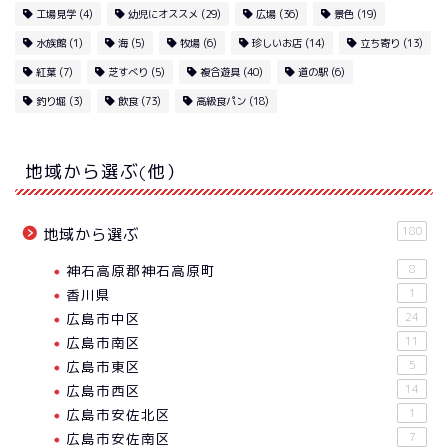
工場見学
(4)
幼児にオススメ
(29)
広場
(36)
景色
(19)
水族館
(1)
海
(5)
牧場
(6)
珍しいお店
(14)
立ち寄り
(13)
紅葉
(7)
芝すべり
(5)
複合遊具
(40)
道の駅
(6)
釣り堀
(3)
飲食
(73)
高級食パン
(18)
地域から選ぶ(他）
180
地域から選ぶ
神石高原郡神石高原町
8
香川県
1
広島市中区
24
広島市南区
11
広島市東区
5
広島市西区
14
広島市安佐北区
1
広島市安佐南区
7