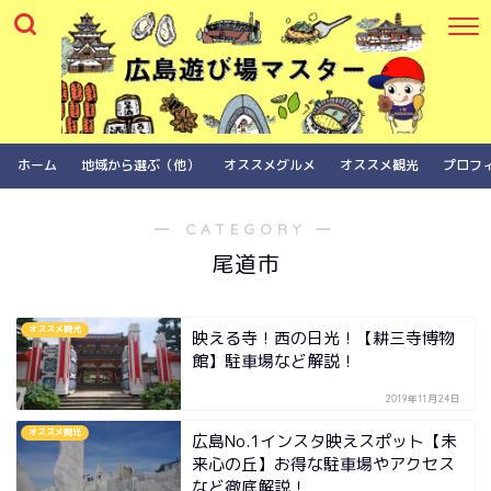
ホーム
地域から選ぶ（他）
オススメグルメ
オススメ観光
プロフ
― CATEGORY ―
尾道市
オススメ観光
映える寺！西の日光！【耕三寺博物
館】駐車場など解説！
2019年11月24日
オススメ観光
広島No.1インスタ映えスポット【未
来心の丘】お得な駐車場やアクセス
など徹底解説！