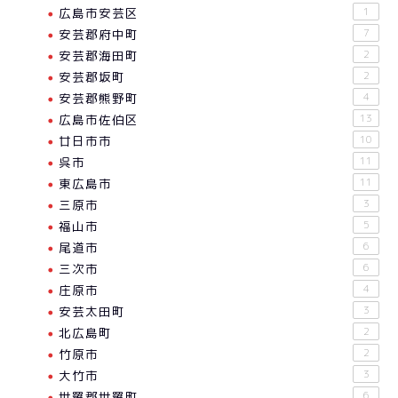
広島市安芸区
1
安芸郡府中町
7
安芸郡海田町
2
安芸郡坂町
2
安芸郡熊野町
4
広島市佐伯区
13
廿日市市
10
呉市
11
東広島市
11
三原市
3
福山市
5
尾道市
6
三次市
6
庄原市
4
安芸太田町
3
北広島町
2
竹原市
2
大竹市
3
世羅郡世羅町
6