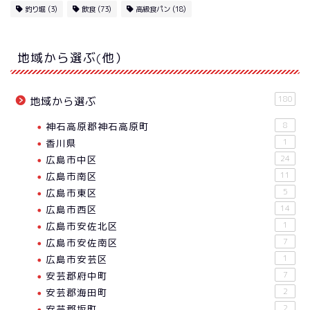
釣り堀
(3)
飲食
(73)
高級食パン
(18)
地域から選ぶ(他）
180
地域から選ぶ
神石高原郡神石高原町
8
香川県
1
広島市中区
24
広島市南区
11
広島市東区
5
広島市西区
14
広島市安佐北区
1
広島市安佐南区
7
広島市安芸区
1
安芸郡府中町
7
安芸郡海田町
2
安芸郡坂町
2