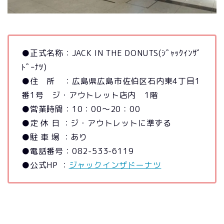
●正式名称：JACK IN THE DONUTS(ｼﾞｬｯｸｲﾝｻﾞ
ﾄﾞｰﾅﾂ)
●住 所 ：広島県広島市佐伯区石内東4丁目1
番1号 ジ・アウトレット店内 1階
●営業時間：10：00～20：00
●定 休 日 ：ジ・アウトレットに準ずる
●駐 車 場 ：あり
●電話番号：082-533-6119
●公式HP ：
ジャックインザドーナツ