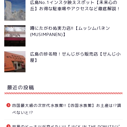
広島No.1インスタ映えスポット【未来心の
丘】お得な駐車場やアクセスなど徹底解説！
噂にたがわぬ実力店!!【ムッシムパネン
(MUSIMPANEN)】
広島の珍名物！せんじがら販売店【せんじ小
屋】
最近の投稿
四国最大級の次世代水族館!!【四国水族館】お土産は!?調
べないと!?
世界のドーナツが食べたい!!【JACK IN THE DONUTS(ｼﾞ