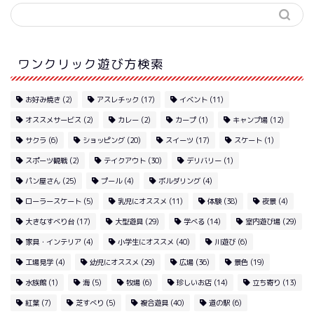
ワンクリック遊び方検索
お好み焼き
(2)
アスレチック
(17)
イベント
(11)
オススメサービス
(2)
カレー
(2)
カープ
(1)
キャンプ場
(12)
サクラ
(6)
ショッピング
(20)
スイーツ
(17)
スケート
(1)
スポーツ観戦
(2)
テイクアウト
(30)
デリバリー
(1)
パン屋さん
(25)
プール
(4)
ボルダリング
(4)
ローラースケート
(5)
乳児にオススメ
(11)
体験
(38)
夜景
(4)
大きなすべり台
(17)
大型遊具
(29)
学べる
(14)
室内遊び場
(29)
家具・インテリア
(4)
小学生にオススメ
(40)
川遊び
(6)
工場見学
(4)
幼児にオススメ
(29)
広場
(36)
景色
(19)
水族館
(1)
海
(5)
牧場
(6)
珍しいお店
(14)
立ち寄り
(13)
紅葉
(7)
芝すべり
(5)
複合遊具
(40)
道の駅
(6)