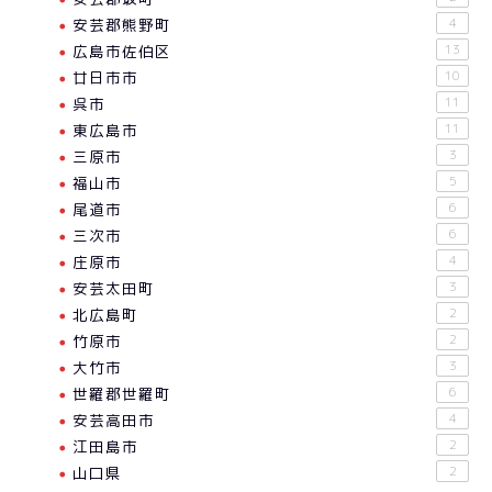
安芸郡熊野町
4
広島市佐伯区
13
廿日市市
10
呉市
11
東広島市
11
三原市
3
福山市
5
尾道市
6
三次市
6
庄原市
4
安芸太田町
3
北広島町
2
竹原市
2
大竹市
3
世羅郡世羅町
6
安芸高田市
4
江田島市
2
山口県
2