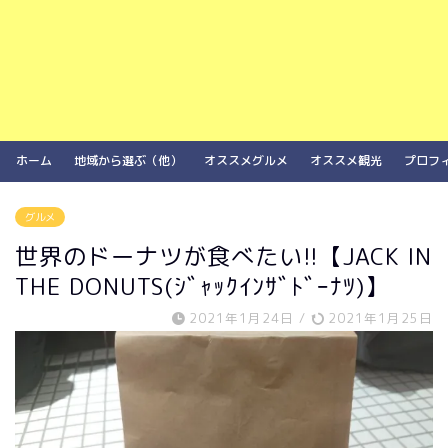
ホーム
地域から選ぶ（他）
オススメグルメ
オススメ観光
プロフ
グルメ
世界のドーナツが食べたい!!【JACK IN
THE DONUTS(ｼﾞｬｯｸｲﾝｻﾞﾄﾞｰﾅﾂ)】
2021年1月24日
/
2021年1月25日