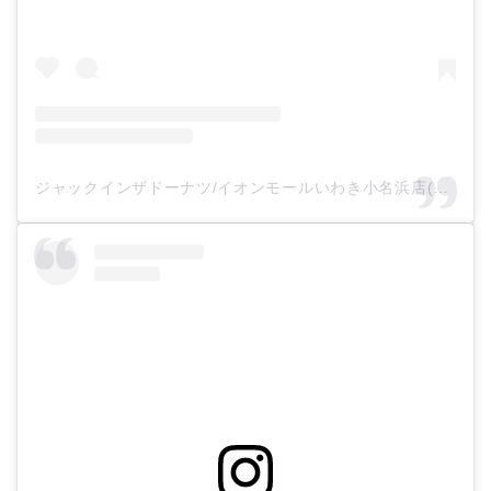
ジャックインザドーナツ/イオンモールいわき小名浜店(@jack_in_the_donut)がシェアした投稿