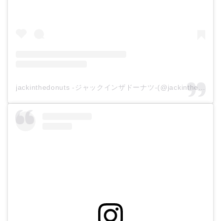
jackinthedonuts -ジャックインザドーナツ-(@jackinthedonuts)がシェアした投稿