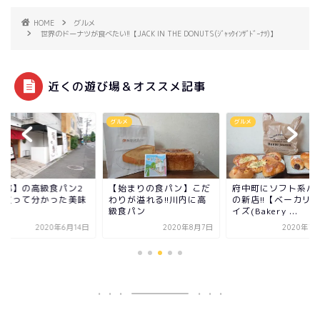
HOME
グルメ
世界のドーナツが食べたい!!【JACK IN THE DONUTS(ｼﾞｬｯｸｲﾝｻﾞﾄﾞｰﾅﾂ)】
近くの遊び場＆オススメ記事
メ
グルメ
グルメ
瀬都】の高級食パン2
【始まりの食パン】こだ
府中町にソフト系パ
類買って分かった美味
わりが溢れる!!川内に高
の新店!!【ベーカリ
!!
級食パン
イズ(Bakery ...
2020年6月14日
2020年8月7日
2020年7