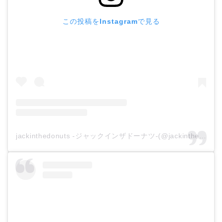
この投稿をInstagramで見る
jackinthedonuts -ジャックインザドーナツ-(@jackinthedonuts)がシェアした投稿