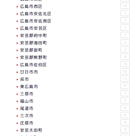
広島市西区
14
広島市安佐北区
1
広島市安佐南区
7
広島市安芸区
1
安芸郡府中町
7
安芸郡海田町
2
安芸郡坂町
2
安芸郡熊野町
4
広島市佐伯区
13
廿日市市
10
呉市
11
東広島市
11
三原市
3
福山市
5
尾道市
6
三次市
6
庄原市
4
安芸太田町
3