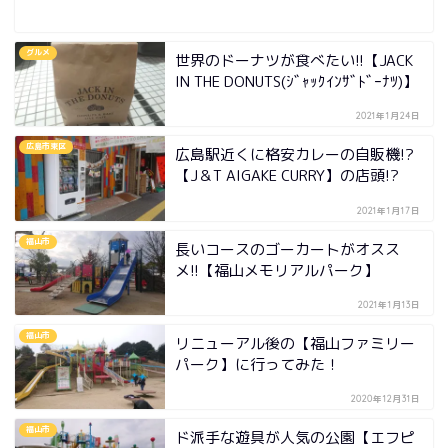
グルメ
世界のドーナツが食べたい!!【JACK
IN THE DONUTS(ｼﾞｬｯｸｲﾝｻﾞﾄﾞｰﾅﾂ)】
2021年1月24日
広島市東区
広島駅近くに格安カレーの自販機!?
【J＆T AIGAKE CURRY】の店頭!?
2021年1月17日
福山市
長いコースのゴーカートがオスス
メ!!【福山メモリアルパーク】
2021年1月13日
福山市
リニューアル後の【福山ファミリー
パーク】に行ってみた！
2020年12月31日
福山市
ド派手な遊具が人気の公園【エフピ