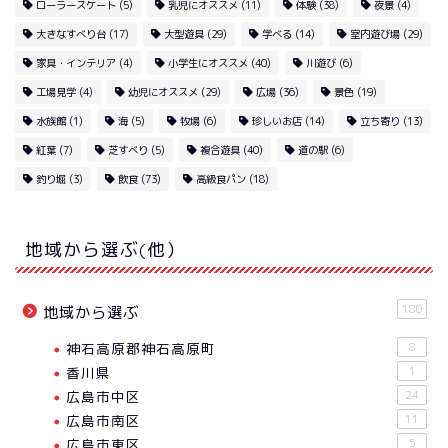
ローラースケート
(5)
乳児にオススメ
(11)
体験
(38)
夜景
(4)
大きなすべり台
(17)
大型遊具
(29)
学べる
(14)
室内遊び場
(29)
家具・インテリア
(4)
小学生にオススメ
(40)
川遊び
(6)
工場見学
(4)
幼児にオススメ
(29)
広場
(36)
景色
(19)
水族館
(1)
海
(5)
牧場
(6)
珍しいお店
(14)
立ち寄り
(13)
紅葉
(7)
芝すべり
(5)
複合遊具
(40)
道の駅
(6)
釣り堀
(3)
飲食
(73)
高級食パン
(18)
地域から選ぶ(他）
180
地域から選ぶ
神石高原郡神石高原町
8
香川県
1
広島市中区
24
広島市南区
11
広島市東区
5