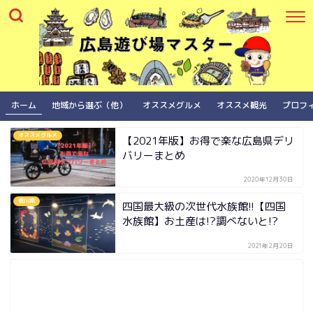
ホーム
地域から選ぶ（他）
オススメグルメ
オススメ観光
プロフ
オススメグルメ
【2021年版】お得で楽な広島県デリ
バリーまとめ
2020年12月30日
香川県
四国最大級の次世代水族館!!【四国
水族館】お土産は!?調べないと!?
2021年2月20日