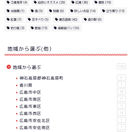
工場見学
(4)
幼児にオススメ
(29)
広場
(36)
景色
(19)
水族館
(1)
海
(5)
牧場
(6)
珍しいお店
(14)
立ち寄り
(13)
紅葉
(7)
芝すべり
(5)
複合遊具
(40)
道の駅
(6)
釣り堀
(3)
飲食
(73)
高級食パン
(18)
地域から選ぶ(他）
180
地域から選ぶ
神石高原郡神石高原町
8
香川県
1
広島市中区
24
広島市南区
11
広島市東区
5
広島市西区
14
広島市安佐北区
1
広島市安佐南区
7