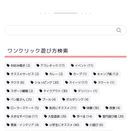
ワンクリック遊び方検索
お好み焼き
(2)
アスレチック
(17)
イベント
(11)
オススメサービス
(2)
カレー
(2)
カープ
(1)
キャンプ場
(12)
サクラ
(6)
ショッピング
(20)
スイーツ
(17)
スケート
(1)
スポーツ観戦
(2)
テイクアウト
(30)
デリバリー
(1)
パン屋さん
(25)
プール
(4)
ボルダリング
(4)
ローラースケート
(5)
乳児にオススメ
(11)
体験
(38)
夜景
(4)
大きなすべり台
(17)
大型遊具
(29)
学べる
(14)
室内遊び場
(29)
家具・インテリア
(4)
小学生にオススメ
(40)
川遊び
(6)