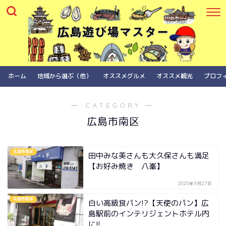
ホーム
地域から選ぶ（他）
オススメグルメ
オススメ観光
プロフ
― CATEGORY ―
広島市南区
広島市南区
田中みな美さんも大久保さんも満足
【お好み焼き 八峯】
2020年9月27日
広島市南区
白い高級食パン!?【天使のパン】広
島駅前のインテリジェントホテル内
に!!