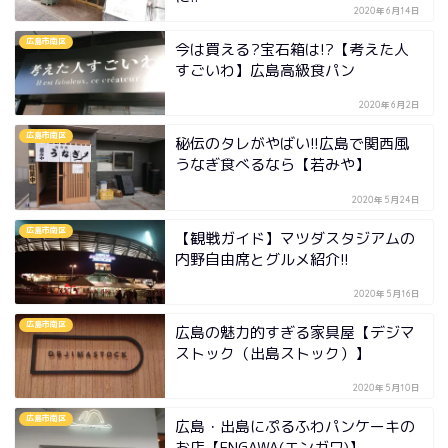
2020年6月14日
広島市南区
今は買える?宝石箱は!?【考えた人
すごいわ】広島高級食パン
2020年6月2日
広島市南区
秘伝のタレがやばい!!広島で関西風
うなぎ食べるなら【若みや】
2020年5月24日
広島市南区
【観戦ガイド】マツダスタジアムの
内野自由席とグルメ紹介!!
2020年5月16日
広島市南区
広島の魅力的すぎる家具屋【デジマ
ストック（出島ストック）】
2020年5月10日
広島市南区
広島・出島にぷるふわパンケーキの
お店【ENGAWA(エンガワ)】