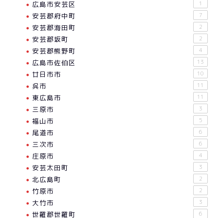
広島市安芸区
1
安芸郡府中町
7
安芸郡海田町
2
安芸郡坂町
2
安芸郡熊野町
4
広島市佐伯区
13
廿日市市
10
呉市
11
東広島市
11
三原市
3
福山市
5
尾道市
6
三次市
6
庄原市
4
安芸太田町
3
北広島町
2
竹原市
2
大竹市
3
世羅郡世羅町
6