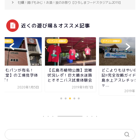
牡蠣！揚げもみじ！お酒！食のお祭り【ひろしまフードスタジアム2019】
近くの遊び場＆オススメ記事
ント体験記
イベント体験記
イベント体験記
りーむパンが有名！
【広島市植物公園】混雑
どこよりもはやい体
八天堂】の工場見学体
状況レポ！巨大噴水迷路
記!!完全攻略ガイド
レポ！
とオオニバス試乗体験会
島水上アスレチック
ヶ...
2020年1月5日
2019年9月7日
2019年7