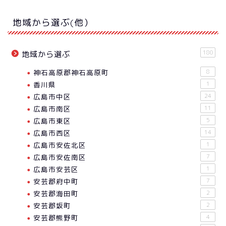
地域から選ぶ(他）
180
地域から選ぶ
神石高原郡神石高原町
8
香川県
1
広島市中区
24
広島市南区
11
広島市東区
5
広島市西区
14
広島市安佐北区
1
広島市安佐南区
7
広島市安芸区
1
安芸郡府中町
7
安芸郡海田町
2
安芸郡坂町
2
安芸郡熊野町
4