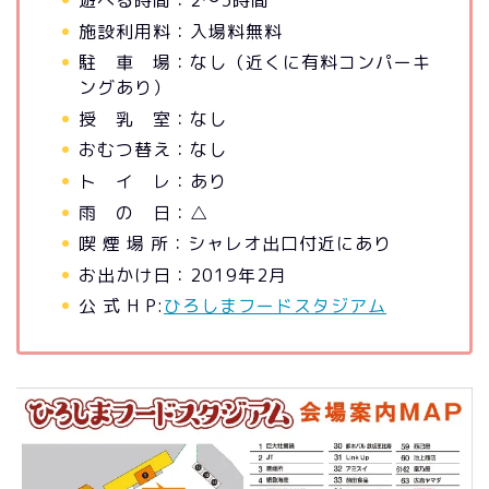
遊べる時間：2～3時間
施設利用料：入場料無料
駐 車 場：なし（近くに有料コンパーキ
ングあり）
授 乳 室：なし
おむつ替え：なし
ト イ レ：あり
雨 の 日：△
喫 煙 場 所：シャレオ出口付近にあり
お出かけ日：2019年2月
公 式 H P:
ひろしまフードスタジアム