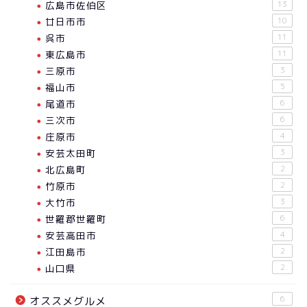
広島市佐伯区
13
廿日市市
10
呉市
11
東広島市
11
三原市
3
福山市
5
尾道市
6
三次市
6
庄原市
4
安芸太田町
3
北広島町
2
竹原市
2
大竹市
3
世羅郡世羅町
6
安芸高田市
4
江田島市
2
山口県
2
6
オススメグルメ