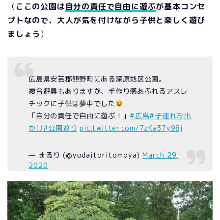
（
ここの公園は
自分の責任で自由に遊ぶ
が基本コンセ
プトなので、大人が気を付けながら子供と楽しく遊び
ましょう
）
広島県安芸郡熊野町にある深原地区公園。
複合遊具もありますが、手作り感あふれるアスレ
チックに子供は夢中でした
「自分の責任で自由に遊ぶ！」
#広島
#子連れお出
かけ
#公園巡り
pic.twitter.com/7zKa37y98j
— まるり (@yudaitoritomoya)
March 29,
2020