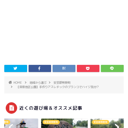
HOME
地域から選ぶ
安芸郡熊野町
【深原地区公園】手作りアスレチックのブランコでハイジ気分!?
近くの遊び場＆オススメ記事
郡熊野町
安芸郡熊野町
安芸郡熊野町