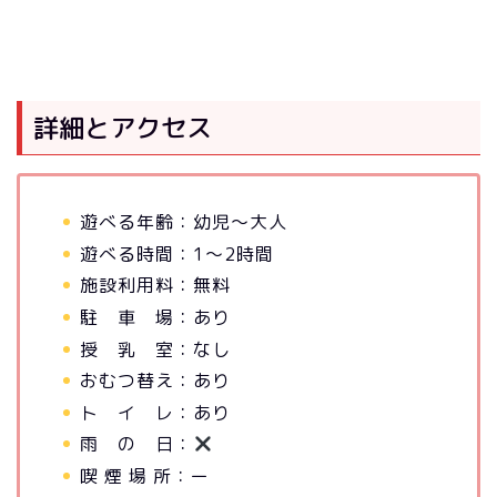
詳細とアクセス
遊べる年齢：幼児～大人
遊べる時間：1～2時間
施設利用料：無料
駐 車 場：あり
授 乳 室：なし
おむつ替え：あり
ト イ レ：あり
雨 の 日：
喫 煙 場 所：ー