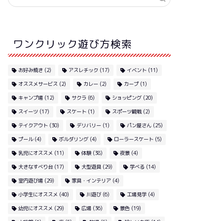
ワンクリック遊び方検索
お好み焼き
(2)
アスレチック
(17)
イベント
(11)
オススメサービス
(2)
カレー
(2)
カープ
(1)
キャンプ場
(12)
サクラ
(6)
ショッピング
(20)
スイーツ
(17)
スケート
(1)
スポーツ観戦
(2)
テイクアウト
(30)
デリバリー
(1)
パン屋さん
(25)
プール
(4)
ボルダリング
(4)
ローラースケート
(5)
乳児にオススメ
(11)
体験
(38)
夜景
(4)
大きなすべり台
(17)
大型遊具
(29)
学べる
(14)
室内遊び場
(29)
家具・インテリア
(4)
小学生にオススメ
(40)
川遊び
(6)
工場見学
(4)
幼児にオススメ
(29)
広場
(36)
景色
(19)