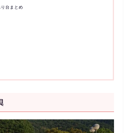
べり台まとめ
具