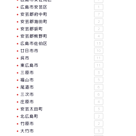
広島市安芸区
1
安芸郡府中町
7
安芸郡海田町
2
安芸郡坂町
2
安芸郡熊野町
4
広島市佐伯区
13
廿日市市
10
呉市
11
東広島市
11
三原市
3
福山市
5
尾道市
6
三次市
6
庄原市
4
安芸太田町
3
北広島町
2
竹原市
2
大竹市
3