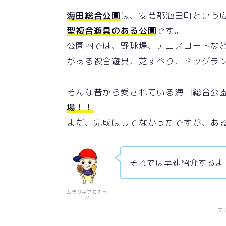
海田総合公園
は、安芸郡海田町という
型複合遊具のある公園
です。
公園内では、野球場、テニスコートな
がある複合遊具、芝すべり、ドッグラ
そんな昔から愛されている海田総合公
場！！
まだ、完成はしてなかったですが、あ
それでは早速紹介するよ
ムラサキアカチャ
ン
ス