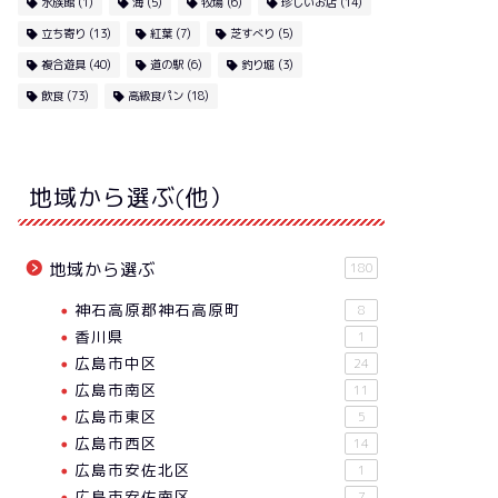
水族館
(1)
海
(5)
牧場
(6)
珍しいお店
(14)
立ち寄り
(13)
紅葉
(7)
芝すべり
(5)
複合遊具
(40)
道の駅
(6)
釣り堀
(3)
飲食
(73)
高級食パン
(18)
地域から選ぶ(他）
地域から選ぶ
180
神石高原郡神石高原町
8
香川県
1
広島市中区
24
広島市南区
11
広島市東区
5
広島市西区
14
広島市安佐北区
1
広島市安佐南区
7