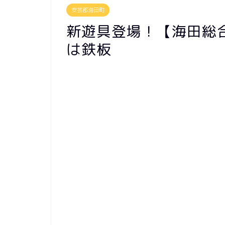
安芸郡海田町
新遊具登場！【海田総
は鉄板