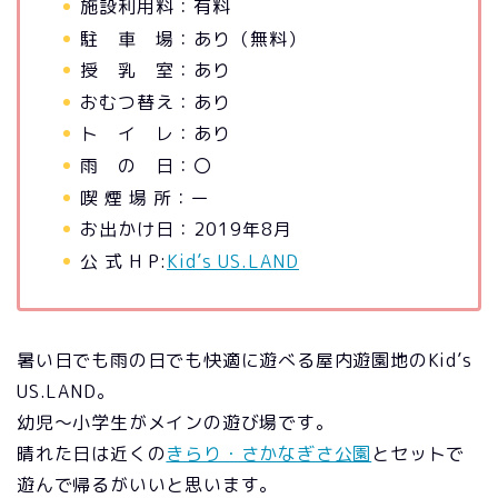
施設利用料：有料
駐 車 場：あり（無料）
授 乳 室：あり
おむつ替え：あり
ト イ レ：あり
雨 の 日：〇
喫 煙 場 所：ー
お出かけ日：2019年8月
公 式 H P:
Kid’s US.LAND
暑い日でも雨の日でも快適に遊べる屋内遊園地のKid’s
US.LAND。
幼児～小学生がメインの遊び場です。
晴れた日は近くの
きらり・さかなぎさ公園
とセットで
遊んで帰るがいいと思います。