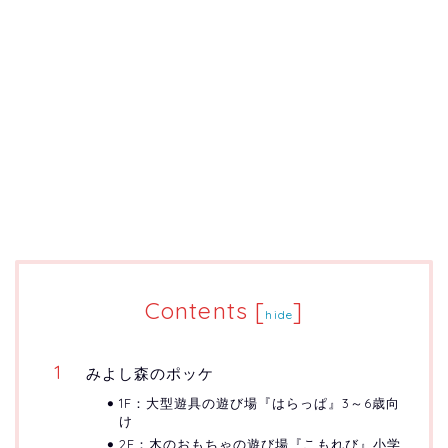
Contents
[
]
hide
みよし森のポッケ
1F：大型遊具の遊び場『はらっぱ』3～6歳向
け
2F：木のおもちゃの遊び場『こもれび』小学