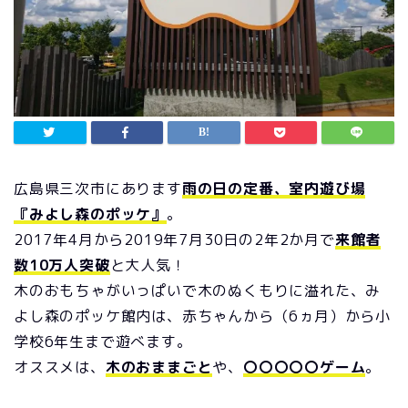
広島県三次市にあります
雨の日の定番、室内遊び場
『みよし森のポッケ』
。
2017年4月から2019年7月30日の2年2か月で
来館者
数10万人突破
と大人気！
木のおもちゃがいっぱいで木のぬくもりに溢れた、み
よし森のポッケ館内は、赤ちゃんから（6ヵ月）から小
学校6年生まで遊べます。
オススメは、
木のおままごと
や、
〇〇〇〇〇ゲーム
。