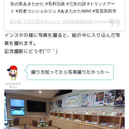
矢の里あきたかた #毛利元就 #三矢の訓 #トリックアー
ト #武者コンシェルジュ #あきたかたNAVI #安芸高田市
道の駅 三矢の里あきたかた 休憩情報発信棟
(@akitakata_navi)がシェアした投稿 –
インスタの様に写真を撮ると、絵の中に入り込んだ写
真を撮れます。
記念撮影にどうぞ(´▽｀)
撮り方知ってたら写真撮りたかった～
ムラサキアカ
チャン