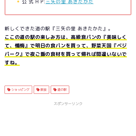
公 式 H P:
三矢の里 あきたかた
新しくできた道の駅『三矢の里 あきたかた』。
ここの道の駅の楽しみ方は、高級食パンの『美味しく
て、懺悔』で明日の食パンを買って、野菜天国『ベジ
パーク』で夜ご飯の食材を買って帰れば間違いないで
すね。
ショッピング
飲食
道の駅
スポンサーリンク