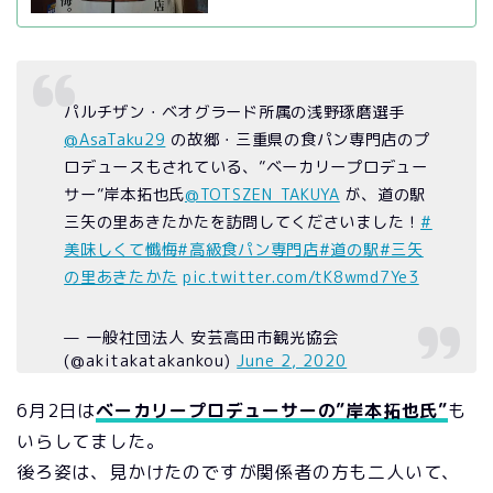
パルチザン・ベオグラード所属の浅野琢磨選手
@AsaTaku29
の故郷・三重県の食パン専門店のプ
ロデュースもされている、”ベーカリープロデュー
サー”岸本拓也氏
@TOTSZEN_TAKUYA
が、道の駅
三矢の里あきたかたを訪問してくださいました！
#
美味しくて懺悔
#高級食パン専門店
#道の駅
#三矢
の里あきたかた
pic.twitter.com/tK8wmd7Ye3
— 一般社団法人 安芸高田市観光協会
(@akitakatakankou)
June 2, 2020
6月2日は
ベーカリープロデューサーの”岸本拓也氏”
も
いらしてました。
後ろ姿は、見かけたのですが関係者の方も二人いて、