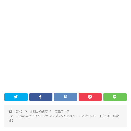
HOME
地域から選ぶ
広島市中区
広島で本格イリュージョンマジックが見れる！？マジックバー【手品家 広島
店】