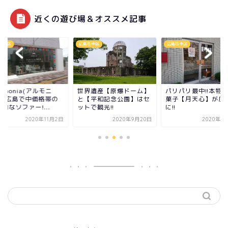
近くの遊び場＆オススメ記事
市中区
広島市中区
広島市中区
界遺産【原爆ドーム】
パリパリ最中!!本物の和
地元民が【広島城】
【平和記念公園】はセ
菓子【月天心】が広島
所解説!!歴史・駐車
で観光!!
に!!
日本酒アイス!?
2020年9月20日
2020年6月11日
2020年9