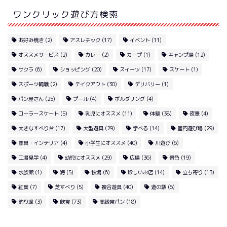
ワンクリック遊び方検索
お好み焼き
(2)
アスレチック
(17)
イベント
(11)
オススメサービス
(2)
カレー
(2)
カープ
(1)
キャンプ場
(12)
サクラ
(6)
ショッピング
(20)
スイーツ
(17)
スケート
(1)
スポーツ観戦
(2)
テイクアウト
(30)
デリバリー
(1)
パン屋さん
(25)
プール
(4)
ボルダリング
(4)
ローラースケート
(5)
乳児にオススメ
(11)
体験
(38)
夜景
(4)
大きなすべり台
(17)
大型遊具
(29)
学べる
(14)
室内遊び場
(29)
家具・インテリア
(4)
小学生にオススメ
(40)
川遊び
(6)
工場見学
(4)
幼児にオススメ
(29)
広場
(36)
景色
(19)
水族館
(1)
海
(5)
牧場
(6)
珍しいお店
(14)
立ち寄り
(13)
紅葉
(7)
芝すべり
(5)
複合遊具
(40)
道の駅
(6)
釣り堀
(3)
飲食
(73)
高級食パン
(18)