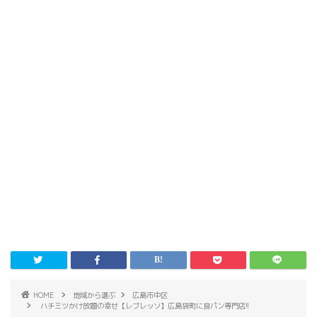
HOME
地域から選ぶ
広島市中区
ハチミツかけ放題の幸せ【レブレッソ】広島袋町に食パン専門店!!