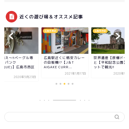
近くの遊び場＆オススメ記事
メ
広島市東区
広島市中区
面萌え～!!ベーグル専
広島駅近くに格安カレー
世界遺産【原爆ドー
店【パンク
の自販機!?【J＆T
と【平和記念公園】
ANQUE)】広島市西区
AIGAKE CURR...
ットで観光!!
.
2021年1月17日
2020年9月
2020年5月23日