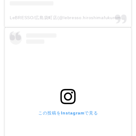
LeBRESSO/広島袋町店(@lebresso.hiroshimafukuromachi)がシェアした投稿
この投稿をInstagramで見る