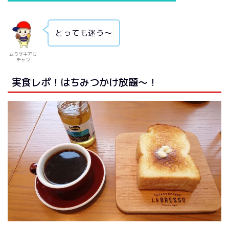
とっても迷う～
ムラサキアカ
チャン
実食レポ！はちみつかけ放題～！