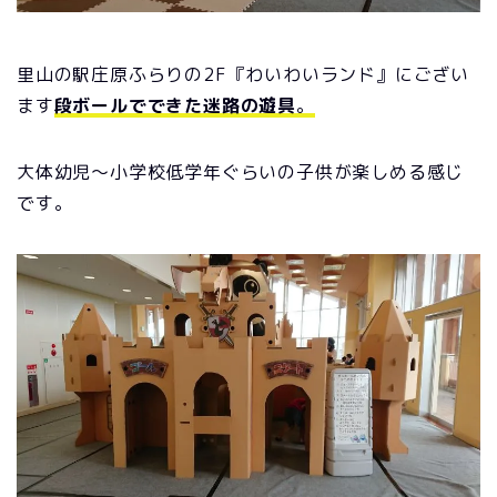
里山の駅庄原ふらりの2F『わいわいランド』にござい
ます
段ボールでできた迷路の遊具
。
大体幼児～小学校低学年ぐらいの子供が楽しめる感じ
です。