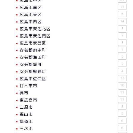
広島市中区
広島市南区
11
広島市東区
5
広島市西区
14
広島市安佐北区
1
広島市安佐南区
7
広島市安芸区
1
安芸郡府中町
7
安芸郡海田町
2
安芸郡坂町
2
安芸郡熊野町
4
広島市佐伯区
13
廿日市市
10
呉市
11
東広島市
11
三原市
3
福山市
5
尾道市
6
三次市
6