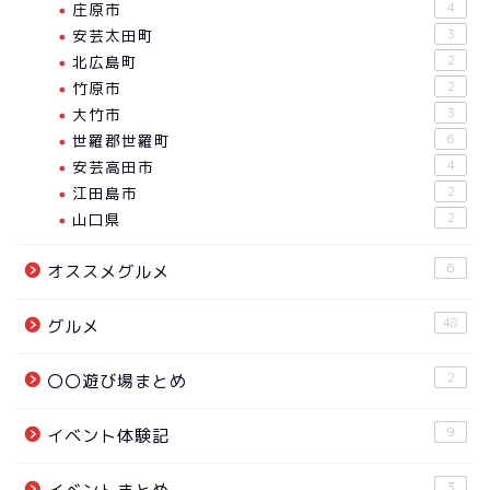
庄原市
4
安芸太田町
3
北広島町
2
竹原市
2
大竹市
3
世羅郡世羅町
6
安芸高田市
4
江田島市
2
山口県
2
6
オススメグルメ
48
グルメ
2
〇〇遊び場まとめ
9
イベント体験記
3