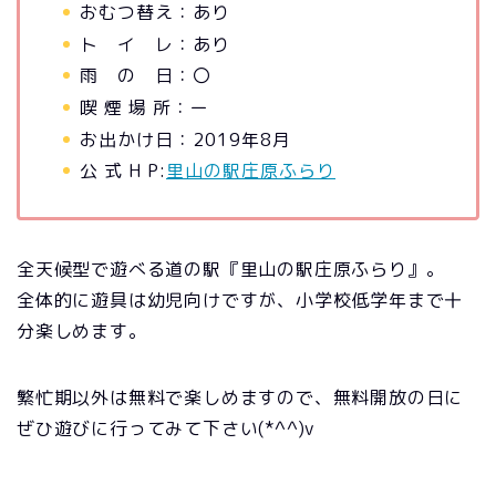
おむつ替え：あり
ト イ レ：あり
雨 の 日：〇
喫 煙 場 所：ー
お出かけ日：2019年8月
公 式 H P:
里山の駅庄原ふらり
全天候型で遊べる道の駅『里山の駅庄原ふらり』。
全体的に遊具は幼児向けですが、小学校低学年まで十
分楽しめます。
繁忙期以外は無料で楽しめますので、無料開放の日に
ぜひ遊びに行ってみて下さい(*^^)v