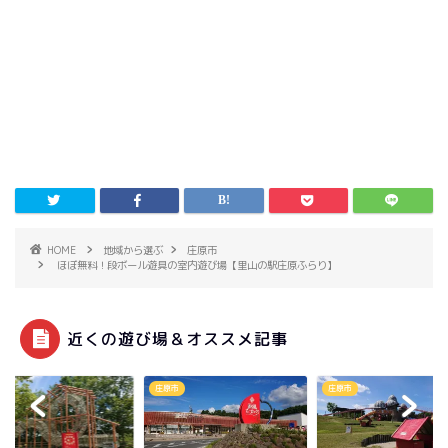
HOME
地域から選ぶ
庄原市
ほぼ無料！段ボール遊具の室内遊び場【里山の駅庄原ふらり】
近くの遊び場＆オススメ記事
市
庄原市
庄原市