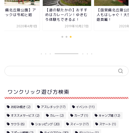
島【備北丘陵公園】ア
【道の駅たかの】おすす
【国営備北丘陵公園
レチックは令和と昭
めはカレーパン！ゆきむ
人もはしゃぐ！大型
！？
ろ体験もできるよ！
遊具編！
2020年4月1日
2019年10月27日
2020年4
ワンクリック遊び方検索
お好み焼き
(2)
アスレチック
(17)
イベント
(11)
オススメサービス
(2)
カレー
(2)
カープ
(1)
キャンプ場
(12)
サクラ
(6)
ショッピング
(20)
スイーツ
(17)
スケート
(1)
スポーツ観戦
(2)
テイクアウト
(30)
デリバリー
(1)