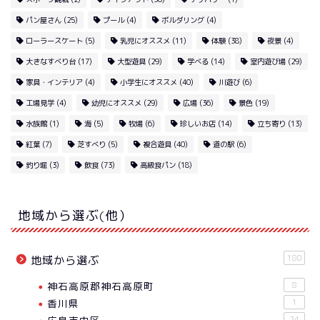
パン屋さん
(25)
プール
(4)
ボルダリング
(4)
ローラースケート
(5)
乳児にオススメ
(11)
体験
(38)
夜景
(4)
大きなすべり台
(17)
大型遊具
(29)
学べる
(14)
室内遊び場
(29)
家具・インテリア
(4)
小学生にオススメ
(40)
川遊び
(6)
工場見学
(4)
幼児にオススメ
(29)
広場
(36)
景色
(19)
水族館
(1)
海
(5)
牧場
(6)
珍しいお店
(14)
立ち寄り
(13)
紅葉
(7)
芝すべり
(5)
複合遊具
(40)
道の駅
(6)
釣り堀
(3)
飲食
(73)
高級食パン
(18)
地域から選ぶ(他）
180
地域から選ぶ
神石高原郡神石高原町
8
香川県
1
24