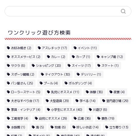
ワンクリック遊び方検索
お好み焼き
(2)
アスレチック
(17)
イベント
(11)
オススメサービス
(2)
カレー
(2)
カープ
(1)
キャンプ場
(12)
サクラ
(6)
ショッピング
(20)
スイーツ
(17)
スケート
(1)
スポーツ観戦
(2)
テイクアウト
(30)
デリバリー
(1)
パン屋さん
(25)
プール
(4)
ボルダリング
(4)
ローラースケート
(5)
乳児にオススメ
(11)
体験
(38)
夜景
(4)
大きなすべり台
(17)
大型遊具
(29)
学べる
(14)
室内遊び場
(29)
家具・インテリア
(4)
小学生にオススメ
(40)
川遊び
(6)
工場見学
(4)
幼児にオススメ
(29)
広場
(36)
景色
(19)
水族館
(1)
海
(5)
牧場
(6)
珍しいお店
(14)
立ち寄り
(13)