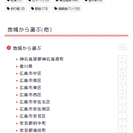
紅葉
(7)
芝すべり
(5)
複合遊具
(40)
道の駅
(6)
釣り堀
(3)
飲食
(73)
高級食パン
(18)
地域から選ぶ(他）
180
地域から選ぶ
神石高原郡神石高原町
8
香川県
1
広島市中区
24
広島市南区
11
広島市東区
5
広島市西区
14
広島市安佐北区
1
広島市安佐南区
7
広島市安芸区
1
安芸郡府中町
7
安芸郡海田町
2