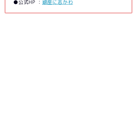
●公式HP ：
銀座に志かわ