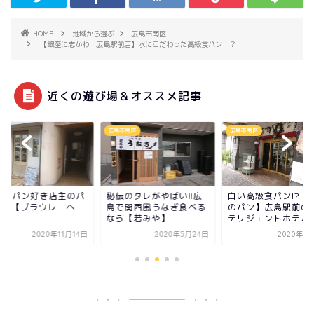
HOME
地域から選ぶ
広島市南区
【銀座に志かわ 広島駅前店】水にこだわった高級食パン！？
近くの遊び場＆オススメ記事
メ
広島市南区
広島市南区
音にパン好き店主のパ
秘伝のタレがやばい!!広
白い高級食パン!?【
屋!?【ブラウレーヘ
島で関西風うなぎ食べる
のパン】広島駅前の
】
なら【若みや】
テリジェントホテル内.
2020年11月14日
2020年5月24日
2020年6