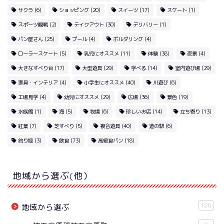
サクラ
(6)
ショッピング
(20)
スイーツ
(17)
スケート
(1)
スポーツ観戦
(2)
テイクアウト
(30)
デリバリー
(1)
パン屋さん
(25)
プール
(4)
ボルダリング
(4)
ローラースケート
(5)
乳児にオススメ
(11)
体験
(38)
夜景
(4)
大きなすべり台
(17)
大型遊具
(29)
学べる
(14)
室内遊び場
(29)
家具・インテリア
(4)
小学生にオススメ
(40)
川遊び
(6)
工場見学
(4)
幼児にオススメ
(29)
広場
(36)
景色
(19)
水族館
(1)
海
(5)
牧場
(6)
珍しいお店
(14)
立ち寄り
(13)
紅葉
(7)
芝すべり
(5)
複合遊具
(40)
道の駅
(6)
釣り堀
(3)
飲食
(73)
高級食パン
(18)
地域から選ぶ(他）
180
地域から選ぶ