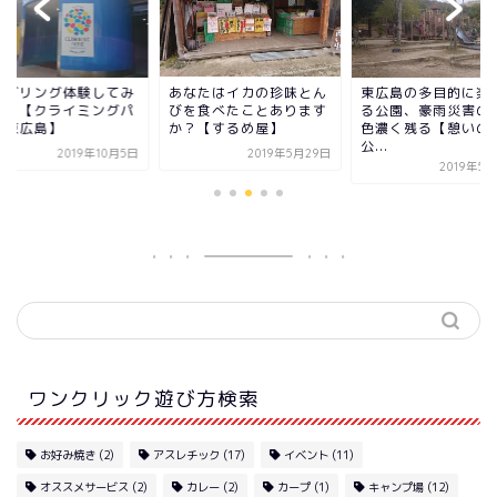
ルダリング体験してみ
あなたはイカの珍味とん
東広島の多目的に楽
よ！【クライミングパ
びを食べたことあります
る公園、豪雨災害の
ク東広島】
か？【するめ屋】
色濃く残る【憩いの
公...
2019年10月5日
2019年5月29日
2019年5
ワンクリック遊び方検索
お好み焼き
(2)
アスレチック
(17)
イベント
(11)
オススメサービス
(2)
カレー
(2)
カープ
(1)
キャンプ場
(12)