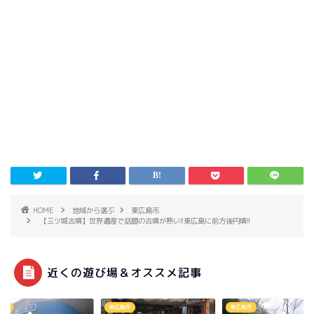
HOME
地域から選ぶ
東広島市
【三ツ城古墳】世界遺産で話題の古墳が熱い!!東広島に前方後円墳!!
近くの遊び場＆オススメ記事
島市
東広島市
東広島市