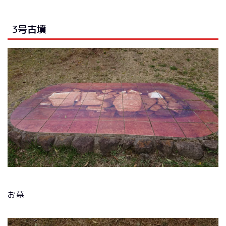
3号古墳
お墓