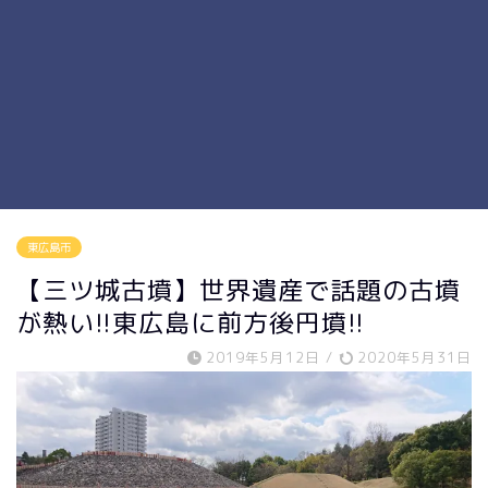
東広島市
【三ツ城古墳】世界遺産で話題の古墳
が熱い!!東広島に前方後円墳!!
2019年5月12日
/
2020年5月31日