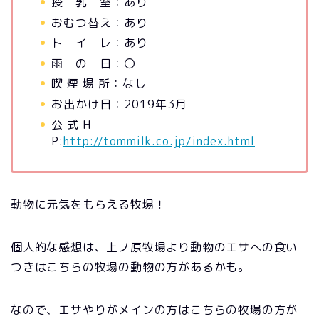
授 乳 室：あり
おむつ替え：あり
ト イ レ：あり
雨 の 日：〇
喫 煙 場 所：なし
お出かけ日：2019年3月
公 式 H
P:
http://tommilk.co.jp/index.html
動物に元気をもらえる牧場！
個人的な感想は、上ノ原牧場より動物のエサへの食い
つきはこちらの牧場の動物の方があるかも。
なので、エサやりがメインの方はこちらの牧場の方が