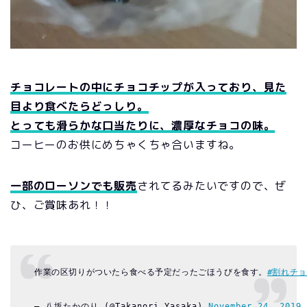
チョコレートの中にチョコチップが入っており、見た
目より食べたらどっしり。
とっても滑らかな口当たりに、濃厚なチョコの味。
コーヒーのお供にめちゃくちゃ合いますね。
一部のローソンでも販売
されてるみたいですので、ぜ
ひ、ご賞味あれ！！
作業の区切りがついたら食べる予定だったごほうびを食す。
#割れチ
— 八坂たかのり (@Takanori_Yasaka) 
November 24, 2019