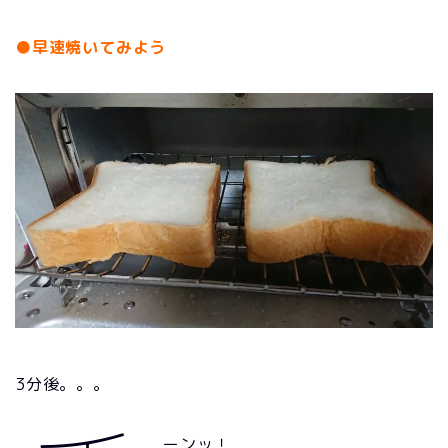
●早速焼いてみよう
3分後。。。
ーンッ！