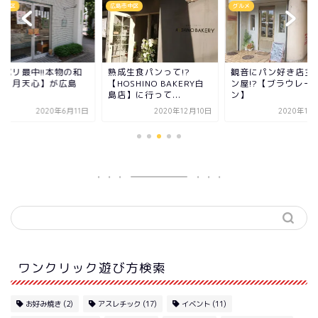
市中区
広島市中区
グルメ
リパリ最中!!本物の和
熟成生食パンって!?
観音にパン好き店主
子【月天心】が広島
【HOSHINO BAKERY白
ン屋!?【ブラウレー
島店】に行って...
ン】
2020年6月11日
2020年12月10日
2020年11
ワンクリック遊び方検索
お好み焼き
(2)
アスレチック
(17)
イベント
(11)