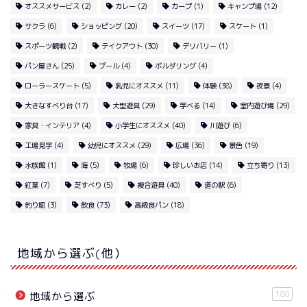
オススメサービス
(2)
カレー
(2)
カープ
(1)
キャンプ場
(12)
サクラ
(6)
ショッピング
(20)
スイーツ
(17)
スケート
(1)
スポーツ観戦
(2)
テイクアウト
(30)
デリバリー
(1)
パン屋さん
(25)
プール
(4)
ボルダリング
(4)
ローラースケート
(5)
乳児にオススメ
(11)
体験
(38)
夜景
(4)
大きなすべり台
(17)
大型遊具
(29)
学べる
(14)
室内遊び場
(29)
家具・インテリア
(4)
小学生にオススメ
(40)
川遊び
(6)
工場見学
(4)
幼児にオススメ
(29)
広場
(36)
景色
(19)
水族館
(1)
海
(5)
牧場
(6)
珍しいお店
(14)
立ち寄り
(13)
紅葉
(7)
芝すべり
(5)
複合遊具
(40)
道の駅
(6)
釣り堀
(3)
飲食
(73)
高級食パン
(18)
地域から選ぶ(他）
180
地域から選ぶ