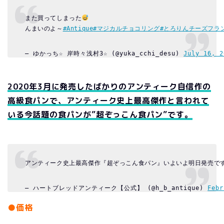
また買ってしまった
んまいのよ～
#Antique
#マジカルチョコリング
#とろりんチーズフラ
— ゆかっち☆ 岸時々浅村3☆ (@yuka_cchi_desu) 
July 16, 2
2020年3月に発売したばかりのアンティーク自信作の
高級食パンで、アンティーク史上最高傑作と言われて
いる今話題の食パンが”超ぞっこん食パン”です。
アンティーク史上最高傑作『超ぞっこん食パン』いよいよ明日発売で
— ハートブレッドアンティーク【公式】 (@h_b_antique) 
Febr
●価格